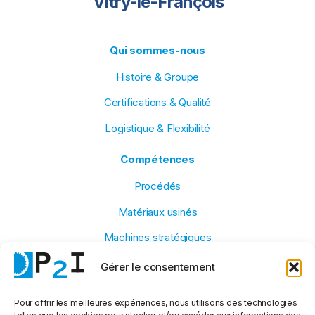
Vitry-le-François
Qui sommes-nous
Histoire & Groupe
Certifications & Qualité
Logistique & Flexibilité
Compétences
Procédés
Matériaux usinés
Machines stratégiques
Petites & grandes séries
Gérer le consentement
Secteurs d’activité
Pour offrir les meilleures expériences, nous utilisons des technologies