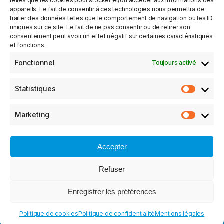
telles que les cookies pour stocker et/ou accéder aux informations des
Hydraulique
appareils. Le fait de consentir à ces technologies nous permettra de
traiter des données telles que le comportement de navigation ou les ID
Maritime
uniques sur ce site. Le fait de ne pas consentir ou de retirer son
consentement peut avoir un effet négatif sur certaines caractéristiques
Agricole
et fonctions.
Activité pétrolière
Fonctionnel
Toujours activé
Ferroviaire
Statistiques
Le Groupe Porel Ingénierie
Marketing
Hydro Leduc
EL MOTION
Accepter
P2i
Refuser
Politique de confidentialité
Enregistrer les préférences
Mentions légales
Politique de cookies (UE)
Politique de cookies
Politique de confidentialité
Mentions légales
Plan du site