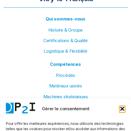
Qui sommes-nous
Histoire & Groupe
Certifications & Qualité
Logistique & Flexibilité
Compétences
Procédés
Matériaux usinés
Machines stratégiques
Petites & grandes séries
Gérer le consentement
Secteurs d’activité
Pour offrir les meilleures expériences, nous utilisons des technologies
telles que les cookies pour stocker et/ou accéder aux informations des